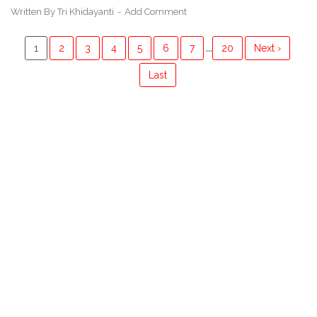
Written By
Tri Khidayanti
Add Comment
...
1
2
3
4
5
6
7
20
Next ›
Last