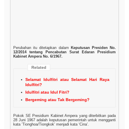
Perubahan itu ditetapkan dalam
Keputusan Presiden No.
12/2014 tentang Pencabutan Surat Edaran Presidium
Kabinet Ampera No. 6/1967.
Related
Selamat Idulfitri atau Selamat Hari Raya
Idulfitri?
Idulfitri atau Idul Fitri?
Bergeming atau Tak Bergeming?
Pokok SE Presidium Kabinet Ampera yang diterbitkan pada
28 Juni 1967 adalah keputusan pemerintah untuk mengganti
kata ’Tionghoa/Tiongkok’ menjadi kata ‘Cina’.